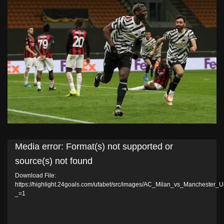
Video
Media error: Format(s) not supported or
Player
source(s) not found
Download File:
https://highlight.24goals.com/ufabet/src/images/AC_Milan
_=1