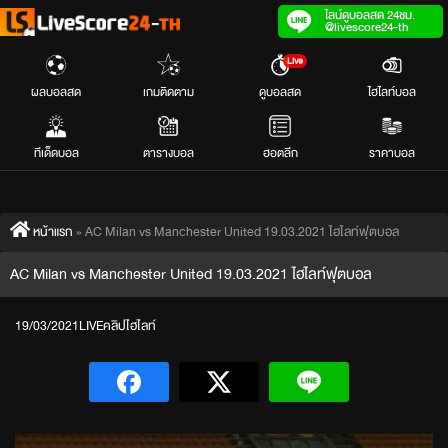
Skip
ไลน์ดูบอลสด 24ชม.
@livescore24-th
to
Live
content
ผลบอลสด
เกมติดตาม
ดูบอลสด
ไฮไลท์บอล
ทีเด็ดบอล
ตารางบอล
ฮอตลีก
ราคาบอล
หน้าแรก
»
AC Milan vs Manchester United 19.03.2021 ไฮไลท์ฟุตบอล
AC Milan vs Manchester United 19.03.2021 ไฮไลท์ฟุตบอล
19/03/2021
LIVE
คลิปไฮไลท์