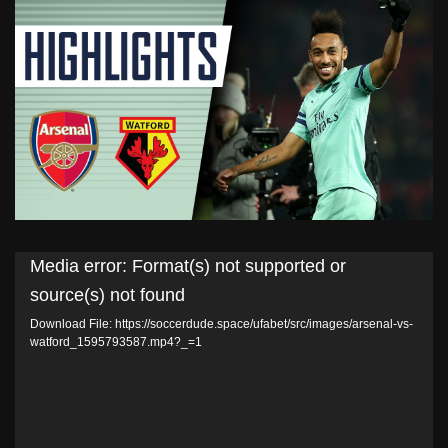
Video
Media error: Format(s) not supported or
Player
source(s) not found
Download File: https://soccerdude.space/ufabet/src/images/arsenal-vs-
watford_1595793587.mp4?_=1