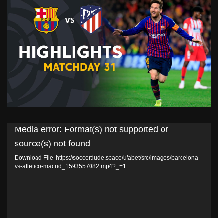
Video
Media error: Format(s) not supported or
Player
source(s) not found
Download File: https://soccerdude.space/ufabet/src/images/barcelona-
vs-atletico-madrid_1593557082.mp4?_=1