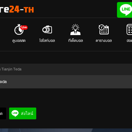
Live
ดูบอลสด
ไฮไลท์บอล
ทีเด็ดบอล
ตารางบอล
ฮอต
 Tianjin Teda
Teda
ีต
ส่งไลน์