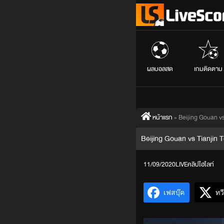
Skip
to
content
ผลบอลสด
เกมติดตาม
หน้าแรก
»
Beijing Gouan vs
Beijing Gouan vs Tianjin 
11/09/2020
LIVE
คลิปไฮไลท์
เฟสบุ๊ค
ทว