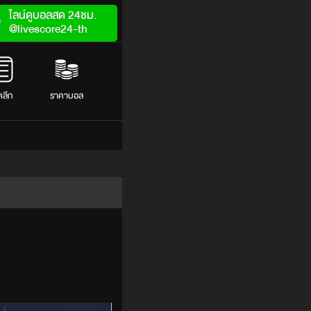
ไลน์ดูบอลสด 24ชม.
@livescore24-th
ลีก
ราคาบอล