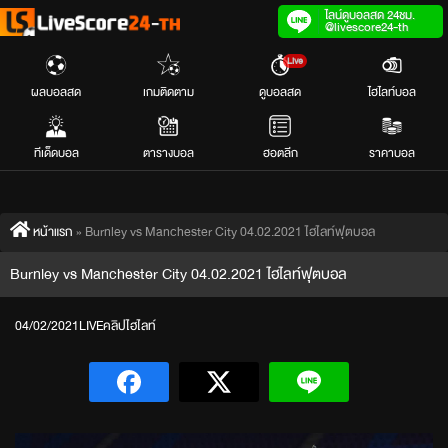
Skip
ไลน์ดูบอลสด 24ชม.
@livescore24-th
to
Live
content
ผลบอลสด
เกมติดตาม
ดูบอลสด
ไฮไลท์บอล
ทีเด็ดบอล
ตารางบอล
ฮอตลีก
ราคาบอล
หน้าแรก
»
Burnley vs Manchester City 04.02.2021 ไฮไลท์ฟุตบอล
Burnley vs Manchester City 04.02.2021 ไฮไลท์ฟุตบอล
04/02/2021
LIVE
คลิปไฮไลท์