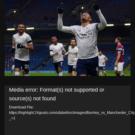
Video
Media error: Format(s) not supported or
Player
source(s) not found
Download File:
https://highlight.24goals.com/ufabet/src/images/Burnley_v
_=1