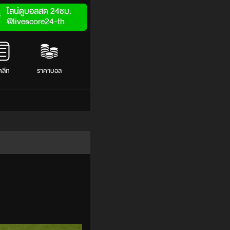
ไลน์ดูบอลสด 24ชม.
@livescore24-th
ลีก
ราคาบอล