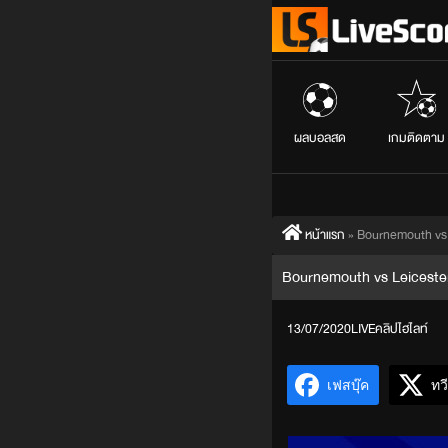
Skip
to
content
ผลบอลสด
เกมติดตาม
หน้าแรก
»
Bournemouth vs 
Bournemouth vs Leicester
13/07/2020
LIVE
คลิปไฮไลท์
เฟสบุ๊ค
ทว