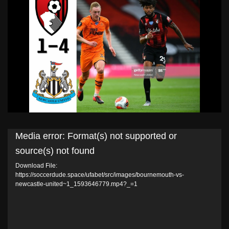
Video
Media error: Format(s) not supported or
Player
source(s) not found
Download File:
https://soccerdude.space/ufabet/src/images/bournemouth-vs-
newcastle-united~1_1593646779.mp4?_=1