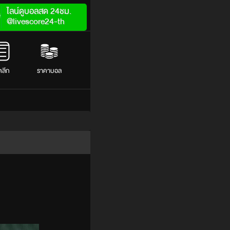
ไลน์ดูบอลสด 24ชม.
@livescore24-th
ลีก
ราคาบอล