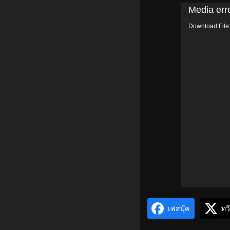
Video
Media erro
Player
Download File
เฟสบุ๊ค
ทว