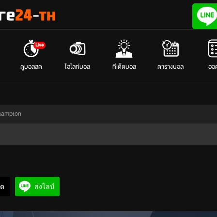
Live
ดูบอลสด
ไฮไลท์บอล
ทีเด็ดบอล
ตารางบอล
ฮอต
thampton
ีต
ส่งไลน์