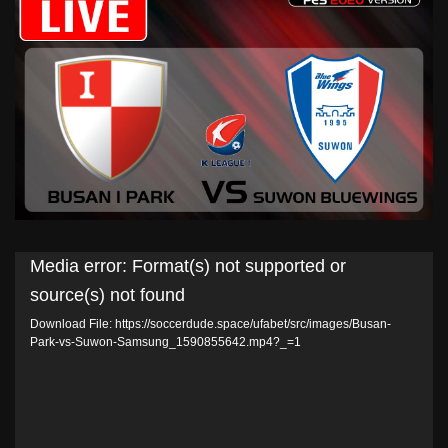
Video
Media error: Format(s) not supported or
Player
source(s) not found
Download File: https://soccerdude.space/ufabet/src/images/Busan-
Park-vs-Suwon-Samsung_1590855642.mp4?_=1