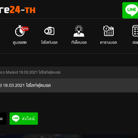
Live
ดูบอลสด
ไฮไลท์บอล
ทีเด็ดบอล
ตารางบอล
ฮอต
tico Madrid 18.03.2021 ไฮไลท์ฟุตบอล
d 18.03.2021 ไฮไลท์ฟุตบอล
ีต
ส่งไลน์