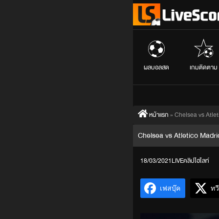
Skip
to
content
ผลบอลสด
เกมติดตาม
หน้าแรก
»
Chelsea vs Atle
Chelsea vs Atletico Madri
18/03/2021
LIVE
คลิปไฮไลท์
เฟสบุ๊ค
ทว