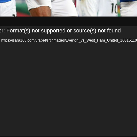
r: Format(s) not supported or source(s) not found
: https://isara168.com/ufabet/src/images/Everton_vs_West_Ham_United_160151