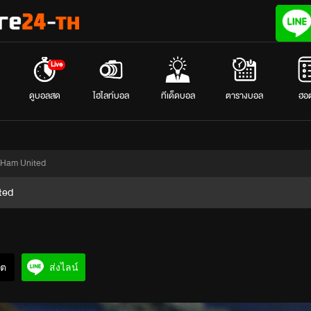
Live
ดูบอลสด
ไฮไลท์บอล
ทีเด็ดบอล
ตารางบอล
ฮอต
 Ham United
ted
ีต
ส่งไลน์