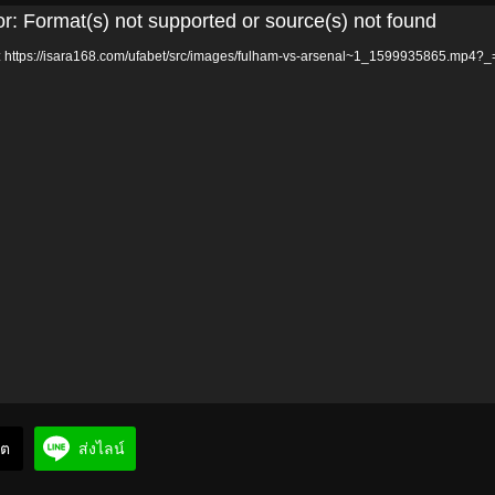
r: Format(s) not supported or source(s) not found
: https://isara168.com/ufabet/src/images/fulham-vs-arsenal~1_1599935865.mp4?_
ีต
ส่งไลน์