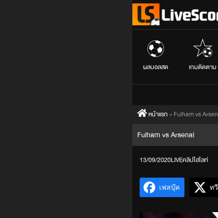
Skip
to
content
ผลบอลสด
เกมติดตาม
หน้าแรก
»
Fulham vs Arsen
Fulham vs Arsenal
13/09/2020
LIVE
คลิปไฮไลท์
เฟสบุ๊ค
ทว