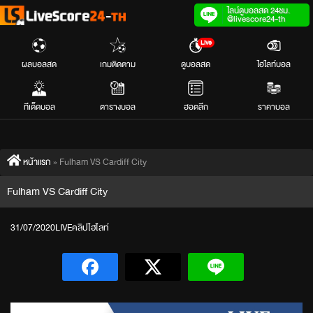
Skip
ไลน์ดูบอลสด 24ชม.
@livescore24-th
to
Live
content
ผลบอลสด
เกมติดตาม
ดูบอลสด
ไฮไลท์บอล
ทีเด็ดบอล
ตารางบอล
ฮอตลีก
ราคาบอล
หน้าแรก
»
Fulham VS Cardiff City
Fulham VS Cardiff City
31/07/2020
LIVE
คลิปไฮไลท์