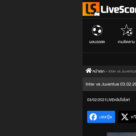
Skip
to
content
ผลบอลสด
เกมติดตาม
หน้าแรก
»
Inter vs Juventu
Inter vs Juventus 03.02.2
03/02/2021
LIVE
คลิปไฮไลท์
เฟสบุ๊ค
ทว