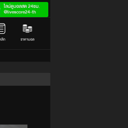
ไลน์ดูบอลสด 24ชม.
@livescore24-th
ลีก
ราคาบอล