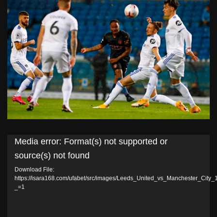
Video
Media error: Format(s) not supported or
Player
source(s) not found
Download File:
https://isara168.com/ufabet/src/images/Leeds_United_vs_Manchester_Cit
_=1