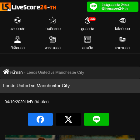
Skip
ไลน์ดูบอลสด 24ชม.
@livescore24-th
to
Live
content
ผลบอลสด
เกมติดตาม
ดูบอลสด
ไฮไลท์บอล
ทีเด็ดบอล
ตารางบอล
ฮอตลีก
ราคาบอล
หน้าแรก
»
Leeds United vs Manchester City
Leeds United vs Manchester City
04/10/2020
LIVE
คลิปไฮไลท์