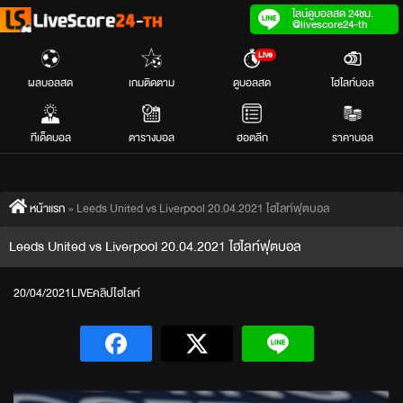
Skip
ไลน์ดูบอลสด 24ชม.
@livescore24-th
to
Live
content
ผลบอลสด
เกมติดตาม
ดูบอลสด
ไฮไลท์บอล
ทีเด็ดบอล
ตารางบอล
ฮอตลีก
ราคาบอล
หน้าแรก
»
Leeds United vs Liverpool 20.04.2021 ไฮไลท์ฟุตบอล
Leeds United vs Liverpool 20.04.2021 ไฮไลท์ฟุตบอล
20/04/2021
LIVE
คลิปไฮไลท์