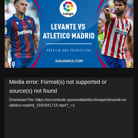
Video
Media error: Format(s) not supported or
Player
source(s) not found
Download File: https://soccerdude.space/ufabet/src/images/levante-vs-
atletico-madrid_1592941715.mp4?_=1