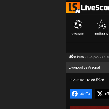
Skip
to
content
ผลบอลสด
เกมติดตาม
หน้าแรก
»
Liverpool vs Ars
Liverpool vs Arsenal
02/10/2020
LIVE
คลิปไฮไลท์
เฟสบุ๊ค
ทว