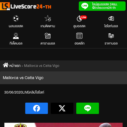
Skip
ไลน์ดูบอลสด 24ชม.
@livescore24-th
to
Live
content
ผลบอลสด
เกมติดตาม
ดูบอลสด
ไฮไลท์บอล
ทีเด็ดบอล
ตารางบอล
ฮอตลีก
ราคาบอล
หน้าแรก
»
Mallorca vs Celta Vigo
Mallorca vs Celta Vigo
30/06/2020
LIVE
คลิปไฮไลท์