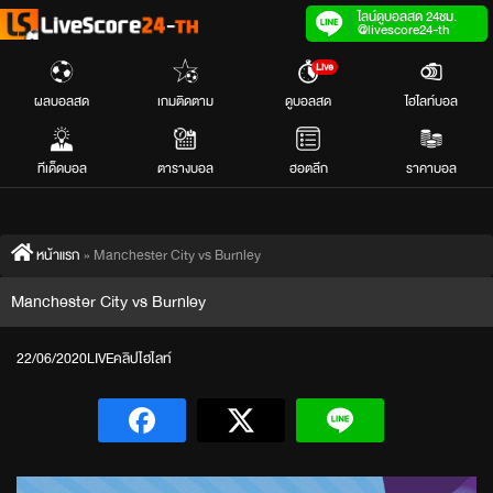
Skip
ไลน์ดูบอลสด 24ชม.
@livescore24-th
to
Live
content
ผลบอลสด
เกมติดตาม
ดูบอลสด
ไฮไลท์บอล
ทีเด็ดบอล
ตารางบอล
ฮอตลีก
ราคาบอล
หน้าแรก
»
Manchester City vs Burnley
Manchester City vs Burnley
22/06/2020
LIVE
คลิปไฮไลท์