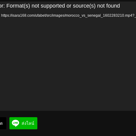
r: Format(s) not supported or source(s) not found
: https://isara168.com/ufabet/src/images/morocco_vs_senegal_1602283210.mp4?
ีต
ส่งไลน์