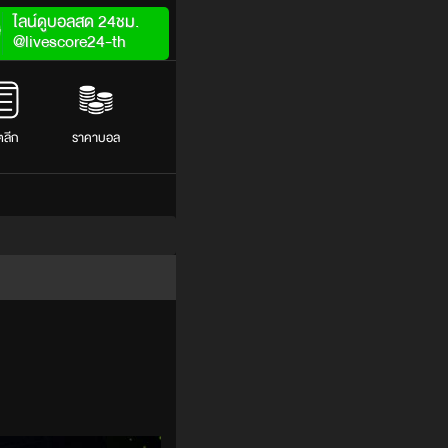
ไลน์ดูบอลสด 24ชม.
@livescore24-th
ลีก
ราคาบอล