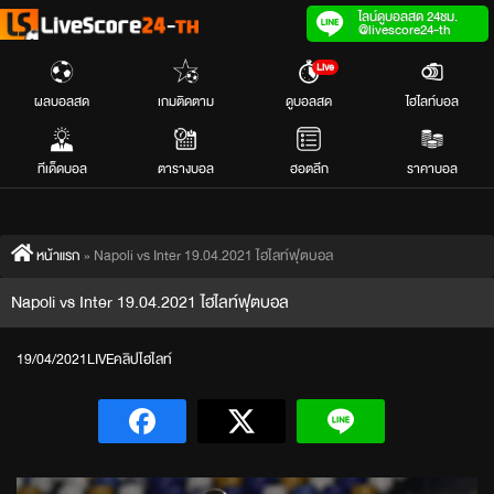
Skip
ไลน์ดูบอลสด 24ชม.
@livescore24-th
to
Live
content
ผลบอลสด
เกมติดตาม
ดูบอลสด
ไฮไลท์บอล
ทีเด็ดบอล
ตารางบอล
ฮอตลีก
ราคาบอล
หน้าแรก
»
Napoli vs Inter 19.04.2021 ไฮไลท์ฟุตบอล
Napoli vs Inter 19.04.2021 ไฮไลท์ฟุตบอล
19/04/2021
LIVE
คลิปไฮไลท์