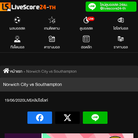
Skip
ไลน์ดูบอลสด 24ชม.
@livescore24-th
to
Live
content
ผลบอลสด
เกมติดตาม
ดูบอลสด
ไฮไลท์บอล
ทีเด็ดบอล
ตารางบอล
ฮอตลีก
ราคาบอล
หน้าแรก
»
Norwich City vs Southampton
Norwich City vs Southampton
19/06/2020
LIVE
คลิปไฮไลท์