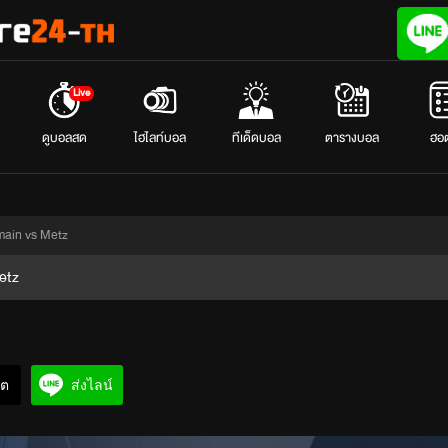
Live
ดูบอลสด
ไฮไลท์บอล
ทีเด็ดบอล
ตารางบอล
ฮอต
main vs Metz
etz
ีต
ส่งไลน์