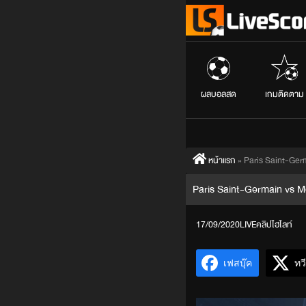
Skip
to
content
ผลบอลสด
เกมติดตาม
หน้าแรก
»
Paris Saint-Ger
Paris Saint-Germain vs M
17/09/2020
LIVE
คลิปไฮไลท์
เฟสบุ๊ค
ทว