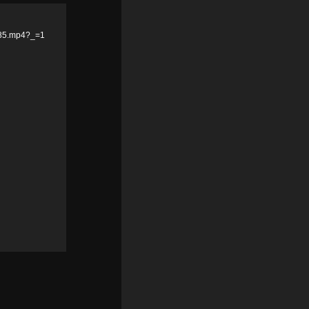
7285.mp4?_=1