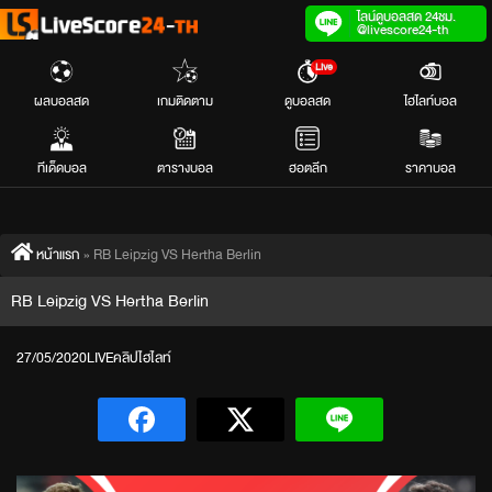
Skip
ไลน์ดูบอลสด 24ชม.
@livescore24-th
to
Live
content
ผลบอลสด
เกมติดตาม
ดูบอลสด
ไฮไลท์บอล
ทีเด็ดบอล
ตารางบอล
ฮอตลีก
ราคาบอล
หน้าแรก
»
RB Leipzig VS Hertha Berlin
RB Leipzig VS Hertha Berlin
27/05/2020
LIVE
คลิปไฮไลท์