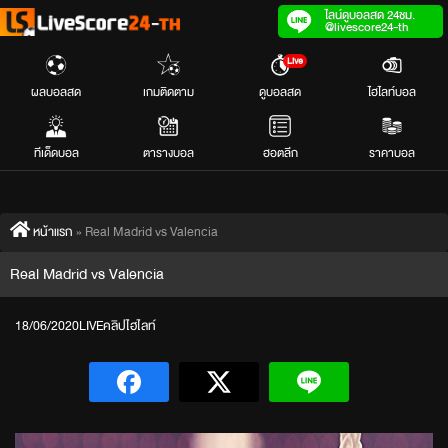
Skip
ไลน์ดูบอลสด 24ชม.
@livescore24-th
to
Live
content
ผลบอลสด
เกมติดตาม
ดูบอลสด
ไฮไลท์บอล
ทีเด็ดบอล
ตารางบอล
ฮอตลีก
ราคาบอล
หน้าแรก
»
Real Madrid vs Valencia
Real Madrid vs Valencia
18/06/2020
LIVE
คลิปไฮไลท์