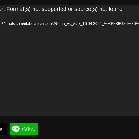
r: Format(s) not supported or source(s) not found
:
ghlight.24goals.com/ufabet/src/images/Roma_vs_Ajax_16.04.202
ีต
ส่งไลน์