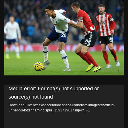
Video
Media error: Format(s) not supported or
Player
source(s) not found
Download File: https://soccerdude.space/ufabet/src/images/sheffield-
united-vs-tottenham-hotspur_1593719617.mp4?_=1