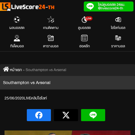
Skip
ไลน์ดูบอลสด 24ชม.
@livescore24-th
to
Live
content
ผลบอลสด
เกมติดตาม
ดูบอลสด
ไฮไลท์บอล
ทีเด็ดบอล
ตารางบอล
ฮอตลีก
ราคาบอล
หน้าแรก
»
Southampton vs Arsenal
Southampton vs Arsenal
25/06/2020
LIVE
คลิปไฮไลท์