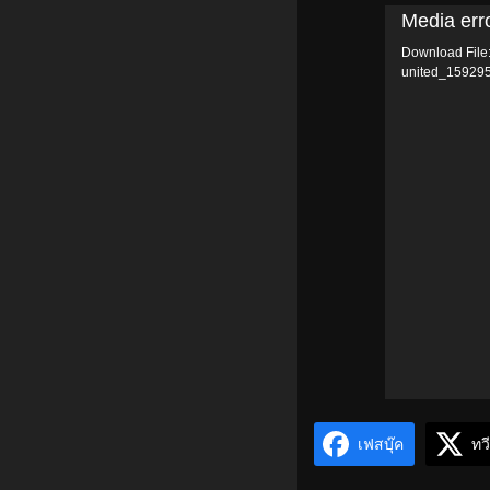
Video
Media erro
Player
Download File:
united_15929
เฟสบุ๊ค
ทว