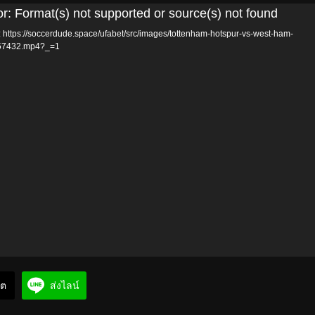
r: Format(s) not supported or source(s) not found
 https://soccerdude.space/ufabet/src/images/tottenham-hotspur-vs-west-ham-
57432.mp4?_=1
ีต
ส่งไลน์