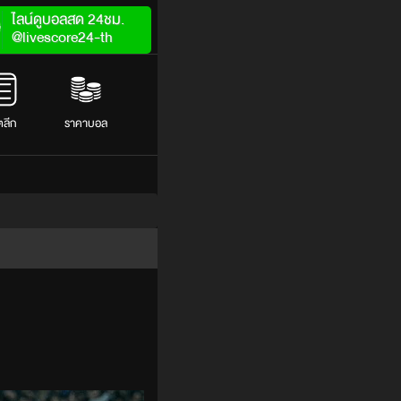
ไลน์ดูบอลสด 24ชม.
@livescore24-th
ลีก
ราคาบอล