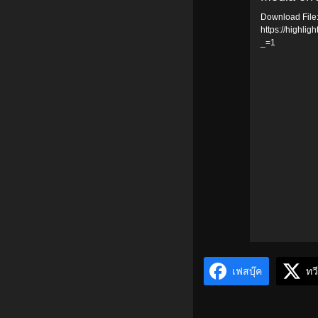
Player
Download File
https://hig
_=1
เฟสบุ๊ค
ทว