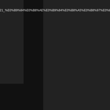
stal_Palace_08.03.2021_%E0%B9%84%E0%B8%AE%E0%B9%84%E0%B8%A5%E0