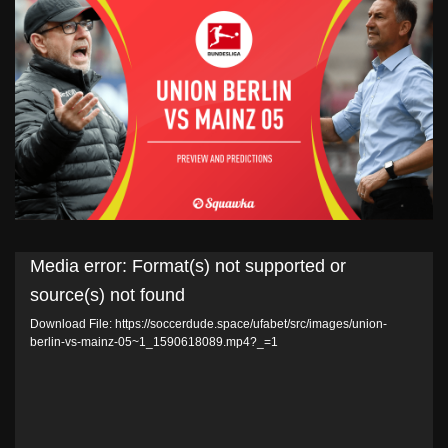
Video
Media error: Format(s) not supported or
Player
source(s) not found
Download File: https://soccerdude.space/ufabet/src/images/union-
berlin-vs-mainz-05~1_1590618089.mp4?_=1