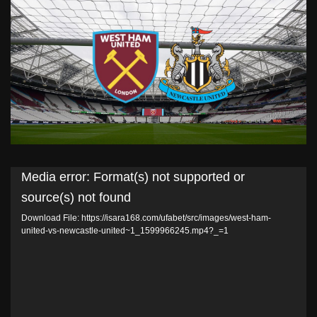
Video
Media error: Format(s) not supported or
Player
source(s) not found
Download File: https://isara168.com/ufabet/src/images/west-ham-
united-vs-newcastle-united~1_1599966245.mp4?_=1