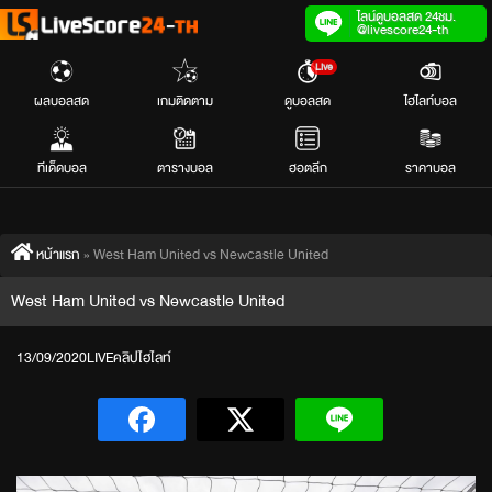
Skip
ไลน์ดูบอลสด 24ชม.
@livescore24-th
to
Live
content
ผลบอลสด
เกมติดตาม
ดูบอลสด
ไฮไลท์บอล
ทีเด็ดบอล
ตารางบอล
ฮอตลีก
ราคาบอล
หน้าแรก
»
West Ham United vs Newcastle United
West Ham United vs Newcastle United
13/09/2020
LIVE
คลิปไฮไลท์