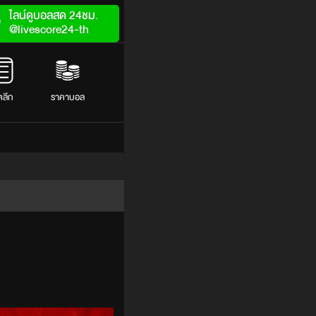
ไลน์ดูบอลสด 24ชม.
@livescore24-th
ลีก
ราคาบอล