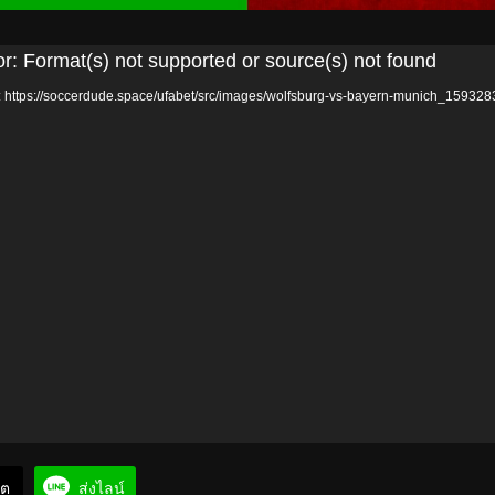
r: Format(s) not supported or source(s) not found
: https://soccerdude.space/ufabet/src/images/wolfsburg-vs-bayern-munich_1593
ีต
ส่งไลน์