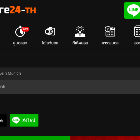
Live
ดูบอลสด
ไฮไลท์บอล
ทีเด็ดบอล
ตารางบอล
ฮอต
ayern Munich
ich
ีต
ส่งไลน์