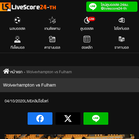
Skip
ไลน์ดูบอลสด 24ชม.
@livescore24-th
to
Live
content
ผลบอลสด
เกมติดตาม
ดูบอลสด
ไฮไลท์บอล
ทีเด็ดบอล
ตารางบอล
ฮอตลีก
ราคาบอล
หน้าแรก
»
Wolverhampton vs Fulham
Wolverhampton vs Fulham
04/10/2020
LIVE
คลิปไฮไลท์