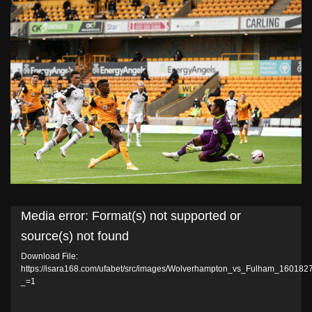
Video
Media error: Format(s) not supported or
Player
source(s) not found
Download File:
https://isara168.com/ufabet/src/images/Wolverhampton_vs_Fulham_16018
_=1