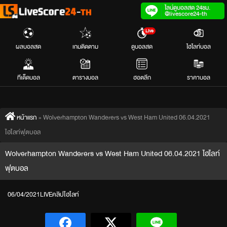
Skip
ไลน์ดูบอลสด 24ชม.
@livescore24-th
to
Live
content
ผลบอลสด
เกมติดตาม
ดูบอลสด
ไฮไลท์บอล
ทีเด็ดบอล
ตารางบอล
ฮอตลีก
ราคาบอล
หน้าแรก
»
Wolverhampton Wanderers vs West Ham United 06.04.2021
ไฮไลท์ฟุตบอล
Wolverhampton Wanderers vs West Ham United 06.04.2021 ไฮไลท์
ฟุตบอล
06/04/2021
LIVE
คลิปไฮไลท์